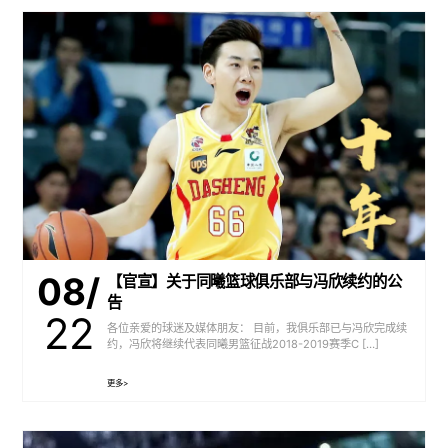
08/
【官宣】关于同曦篮球俱乐部与冯欣续约的公
告
22
各位亲爱的球迷及媒体朋友： 目前，我俱乐部已与冯欣完成续
约，冯欣将继续代表同曦男篮征战2018-2019赛季C […]
更多>