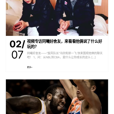
02/
视频专访同曦好舍友，来看看他俩说了什么好
玩的？
07
同曦好舍友——“旋风队长”冯欣和郭一飞 快来围观他俩的聊天
吧！ 1、问：从NBL到CBA，是什么让你成长的这么 […]
更多>