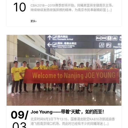
10
CBA2018—2019赛季即将开始，同曦男篮将坐镇南京主场，
继续继续发扬顽强拼搏的精神，为南京市民奉献精彩篮 […]
更多>
09/
Joe Young——带着“天赋”，如约而至！
北京时间9月3日下午13:15，国泰港龙航空KA810次航班由香
03
港飞抵南京禄口机场，而此时已经有不少的同曦球迷 […]