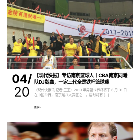
04/
【现代快报】专访南京篮球人丨CBA南京同曦
队DJ魏鑫，一家三代全是铁杆篮球迷
20
（现代快报讯 记者 王卫）2019 年男篮世界杯将于 8 月 31 日
在中国举行，南京是八大赛区之一，届时将有 […]
更多>