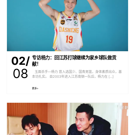
02/
专访杨力：回江苏打球继续为家乡球队做贡
献！
08
玉面杀手—杨力 曾入选国少、国青男篮，身体素质出众，基
本功扎实。 自2003年进入江苏南钢一队后，杨力在 […]
更多>