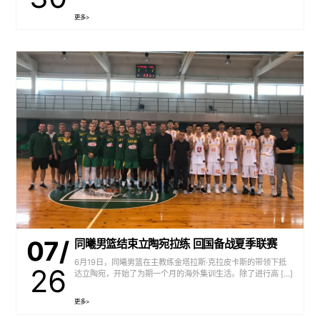
更多>
07/
同曦男篮结束立陶宛拉练 回国备战夏季联赛
6月19日，同曦男篮在主教练金塔拉斯·克拉皮卡斯的带领下抵
26
达立陶宛，开始了为期一个月的海外集训生活。除了进行高 […]
更多>