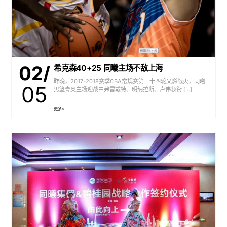
02/
希克森40+25 同曦主场不敌上海
昨晚，2017-2018赛季CBA常规赛第三十四轮又燃战火，同曦
05
男篮青奥主场迎战由弗雷戴特、明纳拉斯、卢伟领衔 […]
更多>