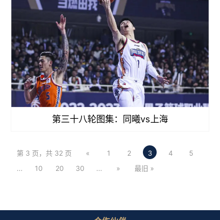
第三十八轮图集：同曦vs上海
第 3 页，共 32 页
«
1
2
3
4
5
...
10
20
30
...
»
最旧 »