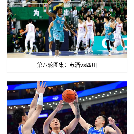
第八轮图集：苏酒vs四川