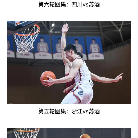
第六轮图集：四川vs苏酒
第五轮图集：浙江vs苏酒