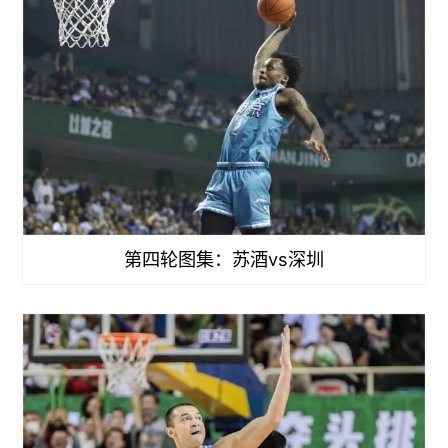
第四轮图集：苏酒vs深圳