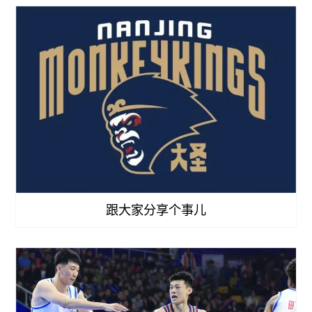
跟大家分享个事儿