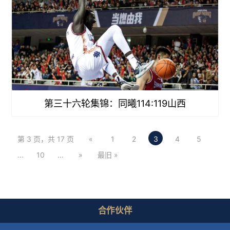
第三十六轮集锦：同曦114:119山西
第 3 页，共 17 页
«
1
2
3
4
5
...
10
...
»
最旧 »
合作伙伴