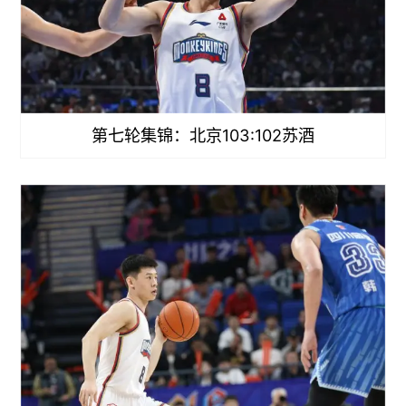
第七轮集锦：北京103:102苏酒