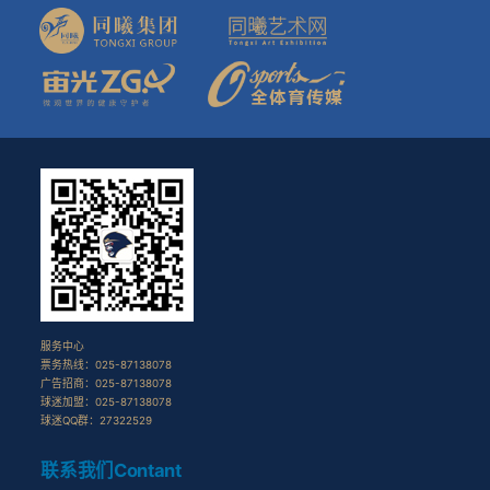
服务中心
票务热线：025-87138078
广告招商：025-87138078
球迷加盟：025-87138078
球迷QQ群：27322529
联系我们
Contant