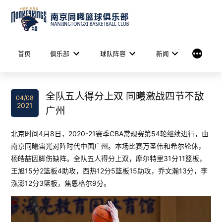
Skip
to
content
More
首页
俱乐部
球队阵容
新闻
全队五人得分上双 同曦激战四节不敌
04/08
2021
广州
北京时间4月8日，2020-21赛季CBA常规赛第54轮继续进行，由
南京同曦宙光对阵时代中国广州。本场比赛万圣伟和希尔轮休，
杨皓喆因脚伤缺阵。全队五人得分上双，摩尔特里31分11篮板，
王旭15分2篮板4助攻，西热12分5篮板15助攻，乔文瀚13分，李
泓澎12分3篮板，焦恩格尔9分。