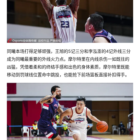
同曦本场打得足够顽强，王旭的5记三分和李泓澎的4记外线三分
成为同曦最重要的外线火力点。摩尔特里在内线杀伤一如既往的
凶猛，凭借着柔和的终结手感和出色的身体素质，摩尔特里既能
移动到罚球线位置命中跳投，也能抢下前场篮板直接补扣得手。