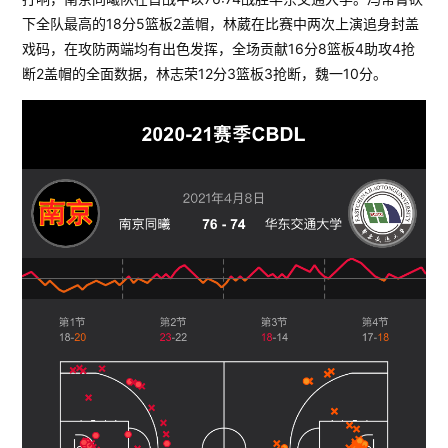
下全队最高的18分5篮板2盖帽，林葳在比赛中两次上演追身封盖
戏码，在攻防两端均有出色发挥，全场贡献16分8篮板4助攻4抢
断2盖帽的全面数据，林志荣12分3篮板3抢断，魏一10分。