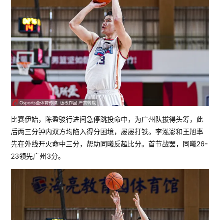
比赛伊始，陈盈骏行进间急停跳投命中，为广州队拔得头筹，此
后两三分钟内双方均陷入得分困境，屡屡打铁。李泓澎和王旭率
先在外线开火命中三分，帮助同曦反超比分。首节战罢，同曦26-
23领先广州3分。