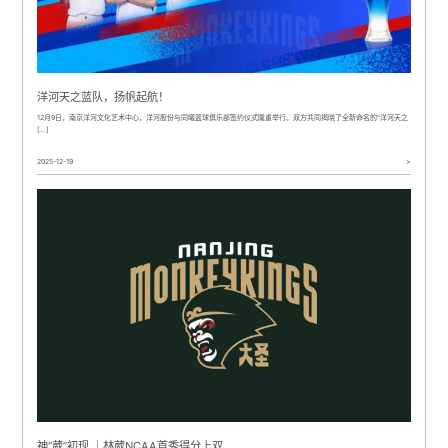
洋河天之蓝队，扬帆起航！
12月9日，南京洋河文化艺术中心，洋河股份与同曦篮球俱乐部签约仪式隆重举行。双方共同揭晓了全新命名的“洋河天之
[…]
2025-12-19
>
神“葳”初现 ｜林葳NCAA首秀得分上双