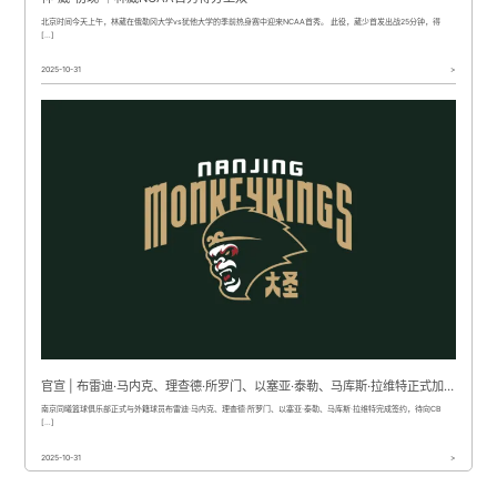
北京时间今天上午，林葳在俄勒冈大学vs犹他大学的季前热身赛中迎来NCAA首秀。 此役，葳少首发出战25分钟，得
[…]
2025-10-31
>
官宣 | 布雷迪·马内克、理查德·所罗门、以塞亚·泰勒、马库斯·拉维特正式加盟南京头排苏酒队
南京同曦篮球俱乐部正式与外籍球员布雷迪·马内克、理查德·所罗门、以塞亚·泰勒、马库斯·拉维特完成签约，待向CB
[…]
2025-10-31
>