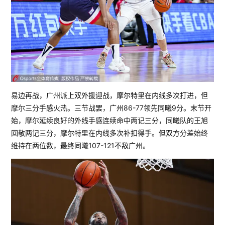
易边再战，广州派上双外援迎战，摩尔特里在内线多次打进，但
摩尔三分手感火热。三节战罢，广州86-77领先同曦9分。末节开
始，摩尔延续良好的外线手感连续命中两记三分，同曦队的王旭
回敬两记三分，摩尔特里在内线多次补扣得手。但双方分差始终
维持在两位数，最终同曦107-121不敌广州。