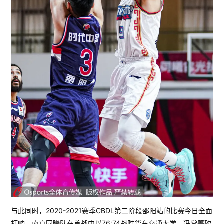
与此同时，2020-2021赛季CBDL第二阶段邵阳站的比赛今日全面
打响，南京同曦队在首战中以76:74战胜华东交通大学。冯常箐砍