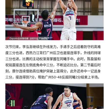
次节归来，李泓澎继续在外线发力，手递手之后迎着防守的高难
度三分也进，西热力江背打广州后卫也是接连得手，外线的持球
三分也进，比赛的主动权渐渐掌握在同曦手中。此时，陈盈骏和
祝铭震接连在左侧底角命中三分，不断迫近比分。第二节最后时
刻，摩尔连续借助高位掩护突破上篮得分，此外还命中一记追身
三分，接连得到7分，帮助广州50-48反超同曦2分结束上半场。