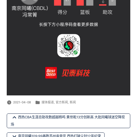
Posted
2021-04-08
媒体报道
,
官方新闻
,
新闻
in
文
西热CBA生涯总助攻数超越杨鸣 黄世乾13分创新高 大批同曦球迷空降现
章
场
导
南京同曦109:99再胜苏州肯帝亚 西热打破尘封12年纪录