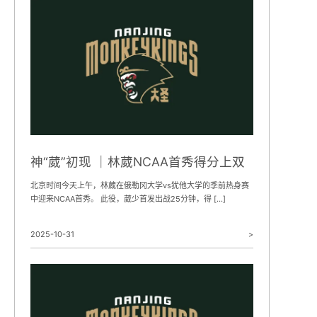
神“葳”初现 ｜林葳NCAA首秀得分上双
北京时间今天上午，林葳在俄勒冈大学vs犹他大学的季前热身赛
中迎来NCAA首秀。 此役，葳少首发出战25分钟，得 […]
2025-10-31
>