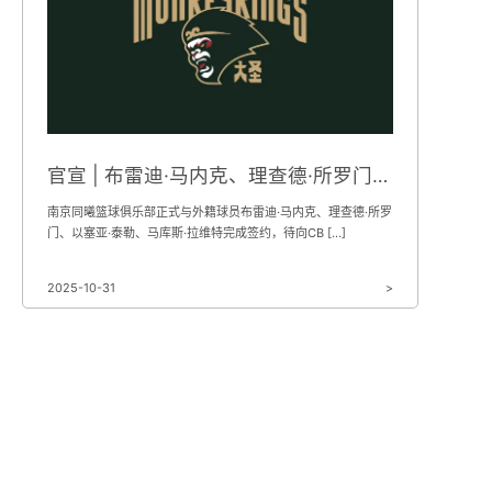
官宣 | 布雷迪·马内克、理查德·所罗门、以塞亚·泰勒、马库斯·拉维特正式加盟南京头排苏酒队
南京同曦篮球俱乐部正式与外籍球员布雷迪·马内克、理查德·所罗
门、以塞亚·泰勒、马库斯·拉维特完成签约，待向CB […]
2025-10-31
>