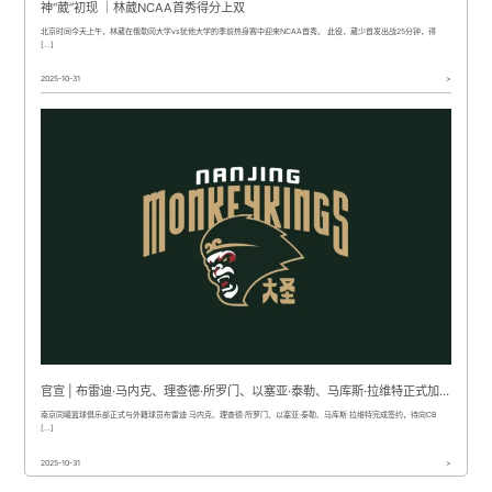
神“葳”初现 ｜林葳NCAA首秀得分上双
北京时间今天上午，林葳在俄勒冈大学vs犹他大学的季前热身赛中迎来NCAA首秀。 此役，葳少首发出战25分钟，得
[…]
2025-10-31
>
官宣 | 布雷迪·马内克、理查德·所罗门、以塞亚·泰勒、马库斯·拉维特正式加盟南京头排苏酒队
南京同曦篮球俱乐部正式与外籍球员布雷迪·马内克、理查德·所罗门、以塞亚·泰勒、马库斯·拉维特完成签约，待向CB
[…]
2025-10-31
>