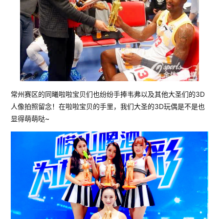
常州赛区的同曦啦啦宝贝们也纷纷手捧韦弗以及其他大圣们的3D
人像拍照留念！在啦啦宝贝的手里，我们大圣的3D玩偶是不是也
显得萌萌哒~