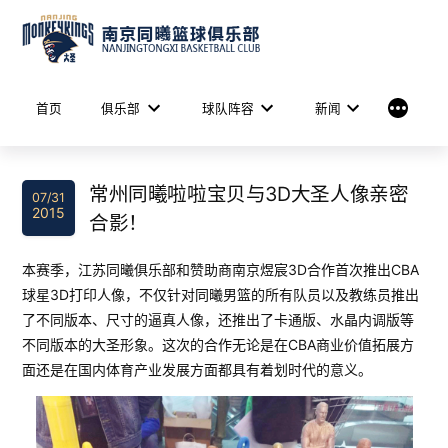
Skip
to
content
More
首页
俱乐部
球队阵容
新闻
常州同曦啦啦宝贝与3D大圣人像亲密
07/31
2015
合影！
本赛季，江苏同曦俱乐部和赞助商南京煜宸3D合作首次推出CBA
球星3D打印人像，不仅针对同曦男篮的所有队员以及教练员推出
了不同版本、尺寸的逼真人像，还推出了卡通版、水晶内调版等
不同版本的大圣形象。这次的合作无论是在CBA商业价值拓展方
面还是在国内体育产业发展方面都具有着划时代的意义。