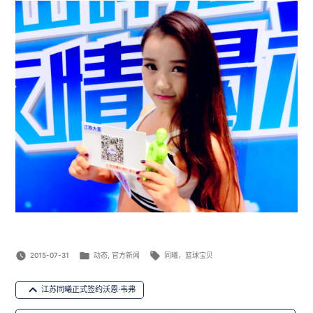
Posted
Tags:
2015-07-31
动态
,
官方新闻
同曦，篮球宝贝
in
文
江苏同曦正式签约沃恩·韦弗
章