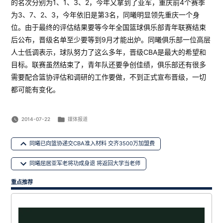
的名次分别为1、1、3、2，今年又拿到了亚军，重庆前4个赛季
为3、7、2、3，今年依旧是第3名，同曦明显领先重庆一个身
位。由于最终的评估结果要等今年全国篮球俱乐部青年联赛结束
后公布，晋级名单至少要等到9月才能出炉。同曦俱乐部一位高层
人士低调表示，球队努力了这么多年，晋级CBA是最大的希望和
目标。联赛虽然结束了，青年队还要争创佳绩，俱乐部还有很多
需要配合篮协评估和调研的工作要做，不到正式宣布晋级，一切
都可能有变化。
Posted
2014-07-22
媒体报道
in
文
同曦已向篮协递交CBA准入材料 交齐3500万加盟费
章
同曦屈居亚军老将功成身退 将返回大学当老师
导
航
重点推荐