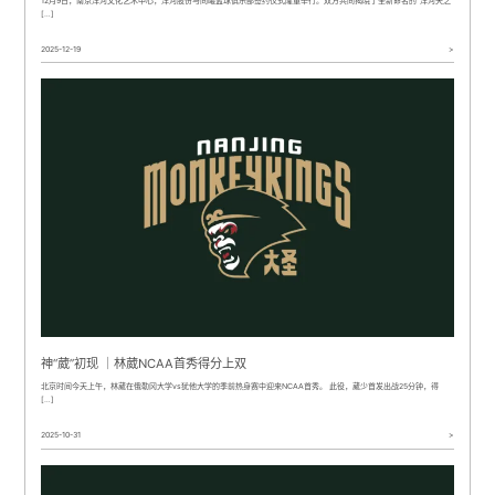
12月9日，南京洋河文化艺术中心，洋河股份与同曦篮球俱乐部签约仪式隆重举行。双方共同揭晓了全新命名的“洋河天之
[…]
2025-12-19
>
神“葳”初现 ｜林葳NCAA首秀得分上双
北京时间今天上午，林葳在俄勒冈大学vs犹他大学的季前热身赛中迎来NCAA首秀。 此役，葳少首发出战25分钟，得
[…]
2025-10-31
>