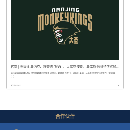
官宣 | 布雷迪·马内克、理查德·所罗门、以塞亚·泰勒、马库斯·拉维特正式加盟南京头排苏酒队
南京同曦篮球俱乐部正式与外籍球员布雷迪·马内克、理查德·所罗门、以塞亚·泰勒、马库斯·拉维特完成签约，待向CB
[…]
2025-10-31
>
合作伙伴