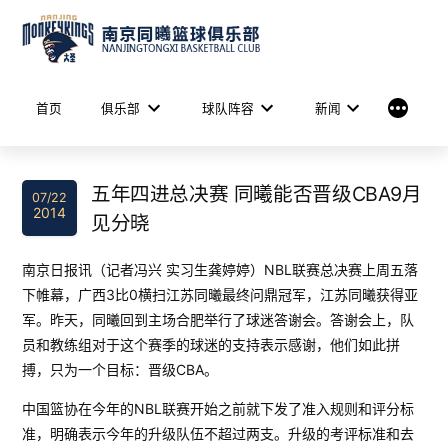
Skip
to
content
More
首页
俱乐部
球队阵容
新闻
五年四进总决赛 同曦能否晋级CBA9月
07/22
2014
见分晓
南京日报讯（记者冯兴 实习生龚婷婷）NBL联赛总决赛上周五落
下帷幕，广西3比0横扫江苏同曦最终问鼎冠军，江苏同曦获得亚
军。昨天，同曦回到主场合肥举行了球迷答谢会。答谢会上，队
员和教练组对于这个赛季的球迷的支持表示感谢，他们如此拼
搏，只为一个目标：晋级CBA。
中国篮协在今年的NBL联赛开始之前就下发了准入规则和评分标
准，明确表示今年的升级队伍不超过两支。升级的考评标准和去