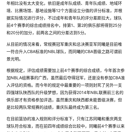
年相比没有太大变化，依旧是成年队成绩、青年队成绩、地域环
境、比赛场馆、基地设施等12个方面设立分值的评分标准，并根
据实际情况进行评分，不过成年和青年队的评分差距拉大，球队
前4个赛季的综合成绩排名中，排第1、第2的俱乐部将得到25分
和20分的加分，前两名之间的分差达到5分。
从目前的情况来看，常规赛冠军重庆和总决赛亚军同曦是目前唯
一符合升入CBA标准的NBL球队，而同曦的CBA晋级之路可谓前
景光明。
根据规定，评估成绩需要加上前4个赛季的综合成绩，今年首次参
加NBLA组赛事的广西，虽然最后夺得冠军，还是没有参加CBA准
入评估的资格。而今年的规定中最重要的一项则封死了另外一支
四强球队陕西队的升级梦想，因为获得2014年NBL联赛前三名的
俱乐部才有资格参加评选，虽然重庆和陕西都未能晋级决赛，但
是比较两队常规赛的战绩，重庆队最终成为第三名。
在目前篮协的准入规则和评分标准下，只有江苏同曦和重庆两支
球队符合标准，而在前四年成绩综合比较中，同曦前4个赛季以来