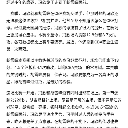
经过多年的磨砺，冯欣终于走到了胡雪峰面前。
上赛季，冯欣就和胡雪峰在CBA赛场交过手，但那时候的冯欣还
无法和这位顶级控卫相提并论，他甚至都不知道该怎么在CBA打
球。经过夏天国奥的磨炼，冯欣的球技有了很大的提升，在赛场
上更加得心应手。本赛季至今，冯欣场均贡献12.8分和3.7次助
攻，各项数据都比上赛季要漂亮。最近，他还拿到CBA职业生涯
第一次两双。
胡雪峰本赛季以主教练兼球员的身份继续征战，场均仍能拿下13
分、4.5个篮板和4.1次助攻，堪称CBA赛场上的常青树。本赛季
的关键时刻，胡雪峰屡有上佳表现。冯欣要想成为一名真正的球
星，跟胡雪峰过过招，是最好的检验。
这场比赛一开始，冯欣和胡雪峰没有同时出现在场上。第一节还
剩2分26秒，胡雪峰替补上场。尽管是同曦的主场，但毕竟是江苏
老球星，胡雪峰一亮相，顿时引起全场欢呼。在近36岁“高龄”的
胡雪峰面前，冯欣尽显速度优势，可平时过人后的抛投信手拈
来，昨天总是差了点意思。在胡雪峰的干扰下，冯欣的传球也失