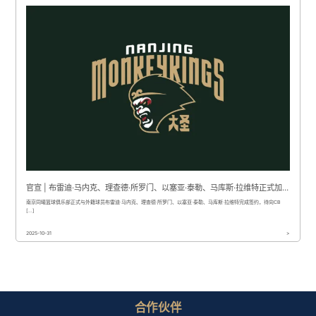
官宣 | 布雷迪·马内克、理查德·所罗门、以塞亚·泰勒、马库斯·拉维特正式加盟南京头排苏酒队
南京同曦篮球俱乐部正式与外籍球员布雷迪·马内克、理查德·所罗门、以塞亚·泰勒、马库斯·拉维特完成签约，待向CB
[…]
2025-10-31
>
合作伙伴