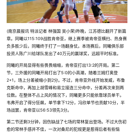
(南京晨报讯 特派记者 林强国 吴小荣)昨晚，江苏德比翻开了新篇
章。同曦以115:109战胜肯帝亚，继上赛季被肯帝亚横扫、热身赛
负多胜少后，同曦终于打了一场翻身仗。本场赛后，同曦俱乐部
投资人陈广川给球队发出了40万元的赢球奖，远超平时标准。
同曦的开局显得有些畏畏缩缩，肯帝亚打出13:2的开局。第二
节，三外援的同曦开局打出了5:0的小高潮，随着兰姆打奥登
2+1，场上分差被缩小到2分。不过，肯帝亚外线开始发威，布鲁
克斯命中，再加上胡雪峰和易立接连三分命中，分差再次来到两
位数。在整体不占上风的情况下，同曦更多只能依靠球员单干。
韦弗开启了得分狂飙，单节拿下12分，冯欣单节也贡献10分，半
场战罢，肯帝亚以56:53领先3分。
第二节还剩3分钟，因伤缺战了七场的常林复出登场。不过大伤初
愈的常林手感并不佳，一次对桑尼的犯规更是惹得后者有些恼