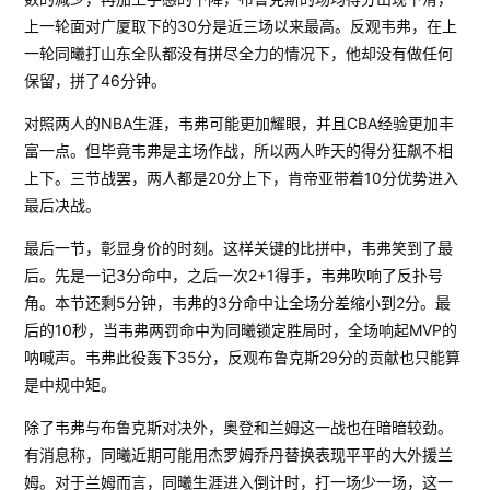
上一轮面对广厦取下的30分是近三场以来最高。反观韦弗，在上
一轮同曦打山东全队都没有拼尽全力的情况下，他却没有做任何
保留，拼了46分钟。
对照两人的NBA生涯，韦弗可能更加耀眼，并且CBA经验更加丰
富一点。但毕竟韦弗是主场作战，所以两人昨天的得分狂飙不相
上下。三节战罢，两人都是20分上下，肯帝亚带着10分优势进入
最后决战。
最后一节，彰显身价的时刻。这样关键的比拼中，韦弗笑到了最
后。先是一记3分命中，之后一次2+1得手，韦弗吹响了反扑号
角。本节还剩5分钟，韦弗的3分命中让全场分差缩小到2分。最
后的10秒，当韦弗两罚命中为同曦锁定胜局时，全场响起MVP的
呐喊声。韦弗此役轰下35分，反观布鲁克斯29分的贡献也只能算
是中规中矩。
除了韦弗与布鲁克斯对决外，奥登和兰姆这一战也在暗暗较劲。
有消息称，同曦近期可能用杰罗姆乔丹替换表现平平的大外援兰
姆。对于兰姆而言，同曦生涯进入倒计时，打一场少一场，这一