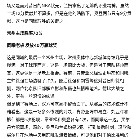
场又是面对昔日的NBA状元，兰姆拿出了足够的职业精神。虽然
全场12分贡献并不算多，但是在他的贴防下，奥登两节只有9分贡
献，这也是同曦取胜的关键之一。
常州主场胜率70%
同曦老板 发放40万赢球奖
这是同曦的最后一个常州主场，常州奥体中心新城体育馆几乎是
爆满。对于球迷而言，这是一场德比大战，但是对于两队将帅而
言，这更像是一场老友相会。赛前，肯帝亚总经理史琳杰和同曦
主帅徐强在场边聊了许久，随后徐强和胡雪峰这对昔日师徒相
拥，两位北京队旧部解立彬和陈磊也热情寒暄着。德比大战之
外，更有一丝温情的味道。
但是到了赛场上，双方可就毫不留情面了。从赛后的技术统计不
难看出，这是一场多么惨烈的对决，肯帝亚阵中易立、刘亚晖和
柳伟都是5次犯规，常亚松和奥登各有4次，而同曦这一边，买尔
丹六犯离场，冯欣、桑尼和兰姆均是5犯。打到最后时刻，冯欣和
买尔丹在球场中央用怒吼发泄着情绪，可见他们对于德比胜利的