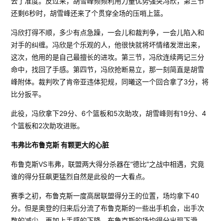
去了准度。反过来，胡雪峰频频利用力量优势强突冯欣，第三节
还剩6秒时，胡雪峰还来了个贯穿全场的压哨上篮。
冯欣打得不顺，多少有点急躁，一会儿和裁判争，一会儿陷入和
对手的纠缠。冯欣是个乐观的人，他很快就将坏情绪发泄出来，
这次，他用的是自己最擅长的进攻。第三节，冯欣连续两记三分
命中，找回了手感。第四节，冯欣抢断易立，那一刻简直是胡雪
峰附体。裁判吹了肯帝亚违体犯规，同曦这一个回合拿了3分，将
比分扳平。
此役，冯欣拿下29分、6个篮板和5次助攻，胡雪峰则有19分、4
个篮板和2次助攻进账。
韦弗比布鲁克斯 有颗更大的心脏
布鲁克斯VS韦弗，联盟两大得分杀器在“德比”之战中相遇，究竟
谁的得分狂飙更猛烈自然是此役的一大看点。
赛季之初，布鲁克斯一度高居联盟得分王的位置，场均拿下40
分。但是奥登的归来后分流了布鲁克斯的一些出手机会，出手次
数的减少，再加上手感的下降，布鲁克斯的场均得分出现下滑，