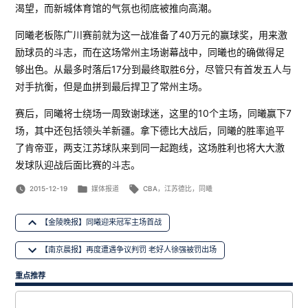
渴望，而新城体育馆的气氛也彻底被推向高潮。
同曦老板陈广川赛前就为这一战准备了40万元的赢球奖，用来激
励球员的斗志，而在这场常州主场谢幕战中，同曦也的确做得足
够出色。从最多时落后17分到最终取胜6分，尽管只有首发五人与
对手抗衡，但是血拼到最后捍卫了常州主场。
赛后，同曦将士绕场一周致谢球迷，这里的10个主场，同曦赢下7
场，其中还包括领头羊新疆。拿下德比大战后，同曦的胜率追平
了肯帝亚，两支江苏球队来到同一起跑线，这场胜利也将大大激
发球队迎战后面比赛的斗志。
Posted
Tags:
2015-12-19
媒体报道
CBA，江苏德比，同曦
in
文
【金陵晚报】同曦迎来冠军主场首战
章
【南京晨报】再度遭遇争议判罚 老好人徐强被罚出场
导
航
重点推荐