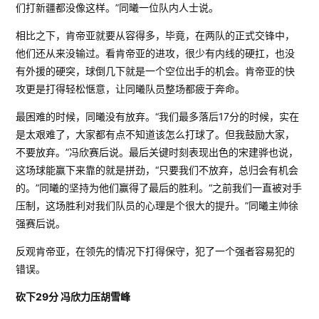
们打新疆都没像这样。”同曦一位队内人士说。
相比之下，肯帝亚就要从容得多，毕竟，在两队的正式交锋中，
他们还从来没输过。看肯帝亚的进攻，很少有内线的硬扛，也没
有外援的硬突，球倒几下就是一个空位出手的机会。肯帝亚的快
攻更是打得轻松惬意，让同曦队员整场都疲于奔命。
最困难的时候，同曦没有放弃。“我们最多落后17分的时候，实在
是太艰难了，大家都有点不知道该怎么打球了。但我鼓励大家，
不要放弃。”冯欣赛后说。最后关键时刻表现出色的宋建骅也说，
这场球能赢下来靠的就是拼劲，“只要我们不放弃，总归会有机会
的。”同曦的坚持为他们赢得了最后的胜利。“之前我们一直被对手
压制，这场胜利对我们队员的心理是个很大的提升。”同曦主帅徐
强赛后说。
反观肯帝亚，在领先的情况下打得保守，犯了一个强者容易犯的
错误。
砍下29分 冯欣力压胡雪峰