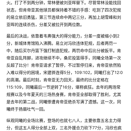
火。打了不到两分钟，常林便被刘亚晖替下。尽管常林没能找回
状态，但肯帝亚其他球员都保持着不错的手感：吃到了四次犯规
的易立依旧勇猛，第三节连续命中两记三分，再加上胡雪峰和刘
亚晖的连续杀伤，分差又被拉开到两位数。
最后的决战，依靠着韦弗强大的得分能力，分差一度被缩小到2
分，新城体育馆陷入沸腾。易立对冯欣违体犯规，后者两罚一
中，随后买尔丹篮下强打制造犯规，两罚命中后比分被扳平。肯
帝亚自乱阵脚，进攻继续不中，桑尼投篮得手，同曦全场第一次
反超了比分！肯帝亚请求了暂停，不过暂停归来，肯帝亚依然陷
入难以得分的困境，宋建骅连得5分，109:102，同曦打出了12:0
的高潮。最后时刻，肯帝亚无力回天，最终的比分定格在
115:109，同曦最后一节逆转了16分，堪称疯狂。去年的两场常
规赛以及今年夏天的三场热身赛，肯帝亚全部取得了胜利，尤其
是去年的第二战，同曦惨遭肯帝亚绝杀写满了遗憾。这一次，同
曦终于扬眉吐气一回。
纵观同曦的全场比赛，登场的也就七八人，主要依靠五名主力得
分，但这五人得分全部上双，三名外援合力砍下77分，冯欣也疯