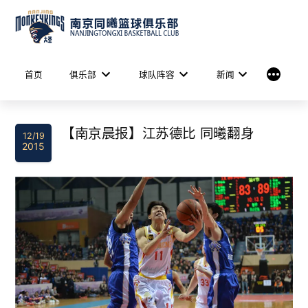
Skip
to
content
More
首页
俱乐部
球队阵容
新闻
【南京晨报】江苏德比 同曦翻身
12/19
2015