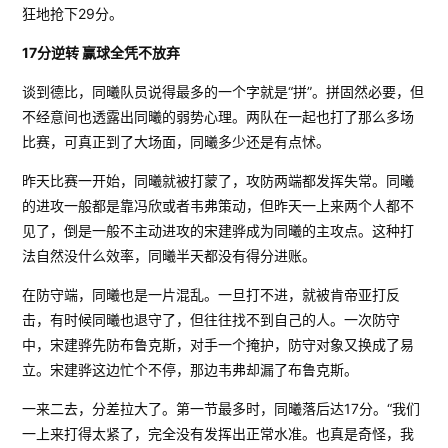
狂地抢下29分。
17分逆转 赢球全凭不放弃
谈到德比，同曦队员说得最多的一个字就是“拼”。拼固然必要，但
不经意间也透露出同曦的弱势心理。两队在一起也打了那么多场
比赛，可真正到了大场面，同曦多少还是有点怵。
昨天比赛一开始，同曦就被打蒙了，攻防两端都发挥失常。同曦
的进攻一般都是靠冯欣或者韦弗策动，但昨天一上来两个人都不
见了，倒是一般不主动进攻的宋建骅成为同曦的主攻点。这种打
法自然没什么效率，同曦半天都没有得分进账。
在防守端，同曦也是一片混乱。一旦打不进，就被肯帝亚打反
击，有时候同曦也退守了，但往往找不到自己的人。一次防守
中，宋建骅先防布鲁克斯，对手一个掩护，防守对象又换成了易
立。宋建骅这边忙个不停，那边韦弗却漏了布鲁克斯。
一来二去，分差拉大了。第一节最多时，同曦落后达17分。“我们
一上来打得太紧了，完全没有发挥出正常水准。也真是奇怪，我