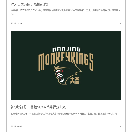
洋河天之蓝队，扬帆起航！
12月9日，南京洋河文化艺术中心，洋河股份与同曦篮球俱乐部签约仪式隆重举行。双方共同揭晓了全新命名的“洋河天之
[…]
2025-12-19
>
神“葳”初现 ｜林葳NCAA首秀得分上双
北京时间今天上午，林葳在俄勒冈大学vs犹他大学的季前热身赛中迎来NCAA首秀。 此役，葳少首发出战25分钟，得
[…]
2025-10-31
>