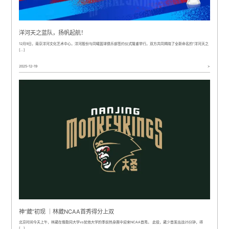
洋河天之蓝队，扬帆起航！
12月9日，南京洋河文化艺术中心，洋河股份与同曦篮球俱乐部签约仪式隆重举行。双方共同揭晓了全新命名的“洋河天之
[…]
2025-12-19
>
神“葳”初现 ｜林葳NCAA首秀得分上双
北京时间今天上午，林葳在俄勒冈大学vs犹他大学的季前热身赛中迎来NCAA首秀。 此役，葳少首发出战25分钟，得
[…]