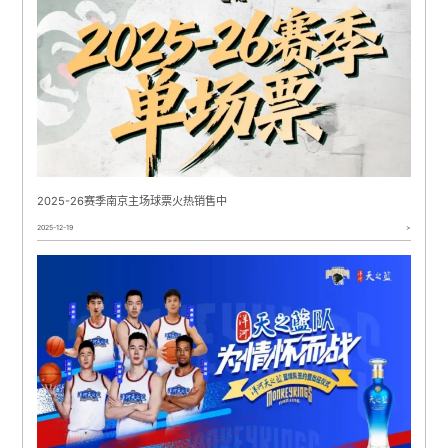
2025-26赛季南京主场球票火热销售中
2025-12-19
>