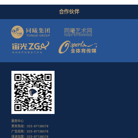
合作伙伴
服务中心
票务热线：025-87138078
广告招商：025-87138078
球迷加盟：025-87138078