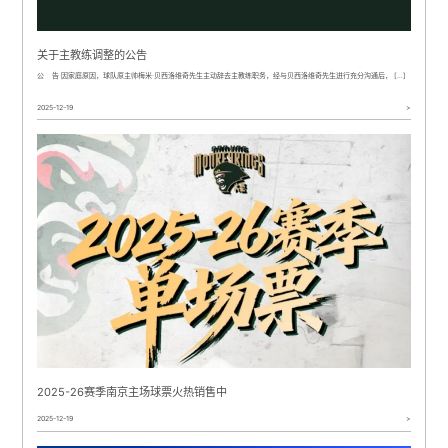
关于主教练调整的公告
公 告 因家庭原因，球队原主帅梅米·贝西洛维奇先生主动辞去主教练职务，经与贝西洛维奇先生进行充分沟通后， […]
2025-12-19
>
2025-26赛季南京主场球票火热销售中
2025-12-19
>