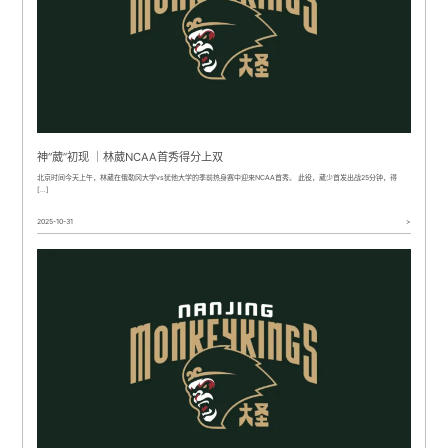
神“葳”初现 ｜林葳NCAA首秀得分上双
北京时间今天上午，林葳在俄勒冈大学vs犹他大学的季前热身赛中迎来NCAA首秀。 此役，葳少首发出战25分钟，得
[…]
2025-10-31
>