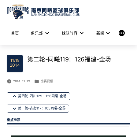
Skip
to
content
More
首页
俱乐部
球队阵容
新闻
第二轮-同曦119：126福建-全场
11/19
2014
Posted
2014-11-19
比赛视频
in
文
第四轮-四川129：126同曦-全场
章
第一轮-青岛117：105同曦-全场
导
航
重点推荐