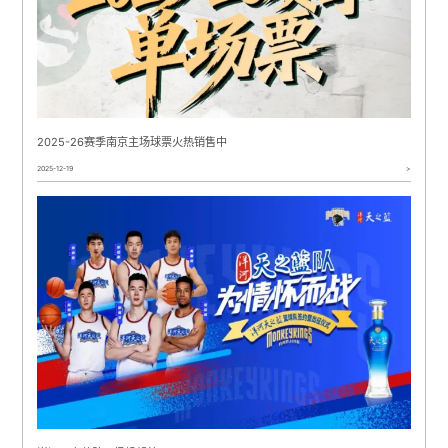
2025-26赛季南京主场球票火热销售中
2025-12-19
>