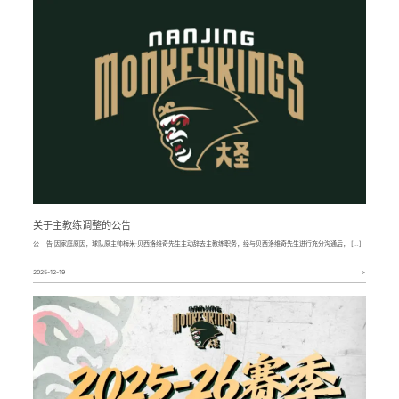
关于主教练调整的公告
公 告 因家庭原因，球队原主帅梅米·贝西洛维奇先生主动辞去主教练职务，经与贝西洛维奇先生进行充分沟通后， […]
2025-12-19
>