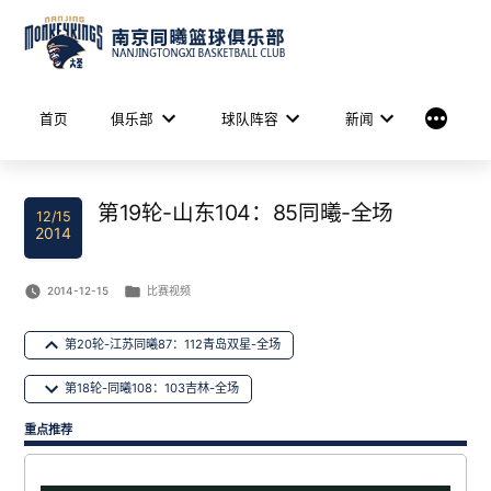
Skip
to
content
More
首页
俱乐部
球队阵容
新闻
第19轮-山东104：85同曦-全场
12/15
2014
Posted
2014-12-15
比赛视频
in
文
第20轮-江苏同曦87：112青岛双星-全场
章
第18轮-同曦108：103吉林-全场
导
航
重点推荐