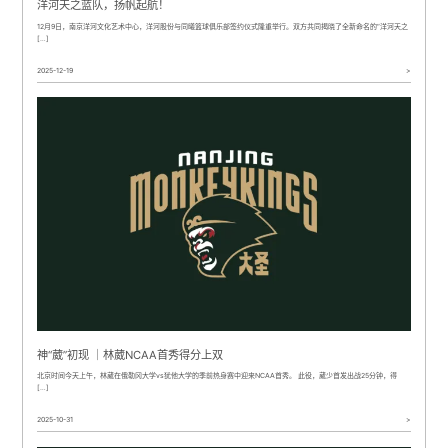
洋河天之蓝队，扬帆起航！
12月9日，南京洋河文化艺术中心，洋河股份与同曦篮球俱乐部签约仪式隆重举行。双方共同揭晓了全新命名的“洋河天之
[…]
2025-12-19
>
神“葳”初现 ｜林葳NCAA首秀得分上双
北京时间今天上午，林葳在俄勒冈大学vs犹他大学的季前热身赛中迎来NCAA首秀。 此役，葳少首发出战25分钟，得
[…]
2025-10-31
>